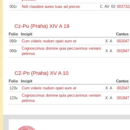
001r
Noli claudere aures tuas ad preces
C
AV
03
003732
Cz-Pu (Praha) XIV A 19
Folio
Incipit
Cantus 
093r
Cum videris nudum operi eum et
X
A
002047
Cognoscimus domine quia peccavimus veniam
093r
X
A
001847
petimus
CZ-Pn (Praha) XV A 10
Folio
Incipit
Cantus 
123v
Cum videris nudum operi eum et
X
A
002047
Cognoscimus domine quia peccavimus veniam
123v
X
A
001847
petimus