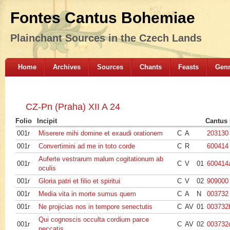
Fontes Cantus Bohemiae
Plainchant Sources in the Czech Lands
Home
Archives
Sources
Chants
Feasts
Gen
CZ-Pn (Praha) XII A 24
Folio
Incipit
Cantus 
001r
Miserere mihi domine et exaudi orationem
C
A
203130
001r
Convertimini ad me in toto corde
C
R
600414
Auferte vestrarum malum cogitationum ab
001r
C
V
01
600414
oculis
001r
Gloria patri et filio et spiritui
C
V
02
909000
001r
Media vita in morte sumus quem
C
A
N
003732
001r
Ne projicias nos in tempore senectutis
C
AV
01
003732
Qui cognoscis occulta cordium parce
001r
C
AV
02
003732
peccatis